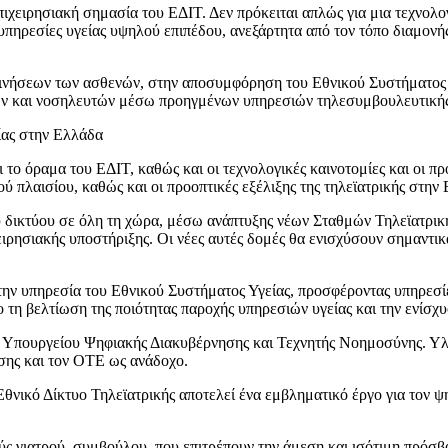
 επιχειρησιακή σημασία του ΕΔΙΤ. Δεν πρόκειται απλώς για μια τεχνο
υπηρεσίες υγείας υψηλού επιπέδου, ανεξάρτητα από τον τόπο διαμονή
ινήσεων των ασθενών, στην αποσυμφόρηση του Εθνικού Συστήματος Υ
ών και νοσηλευτών μέσω προηγμένων υπηρεσιών τηλεσυμβουλευτικής
ίας στην Ελλάδα
 το όραμα του ΕΔΙΤ, καθώς και οι τεχνολογικές καινοτομίες και οι π
ύ πλαισίου, καθώς και οι προοπτικές εξέλιξης της τηλεϊατρικής στην
υ δικτύου σε όλη τη χώρα, μέσω ανάπτυξης νέων Σταθμών Τηλεϊατρι
ρησιακής υποστήριξης. Οι νέες αυτές δομές θα ενισχύσουν σημαντικ
ην υπηρεσία του Εθνικού Συστήματος Υγείας, προσφέροντας υπηρεσί
τη βελτίωση της ποιότητας παροχής υπηρεσιών υγείας και την ενίσχυ
υ Υπουργείου Ψηφιακής Διακυβέρνησης και Τεχνητής Νοημοσύνης. Υλ
σης και τον ΟΤΕ ως ανάδοχο.
νικό Δίκτυο Τηλεϊατρικής αποτελεί ένα εμβληματικό έργο για τον ψη
 γιατρού–συμβούλου, που επιτρέπουν την άμεση και ισότιμη πρόσβασ