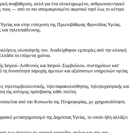
λογική αναβάθμιση, αλλά για ένα ολοκληρωμένο, ανθρωποκεντρικό
ς τους — από το πιο απομακρυσμένο ακριτικό νησί έως το κέντρο
γείας και στην ενίσχυση της Πρωτοβάθμιας Φροντίδας Υγείας.
 και τηλεκπαίδευσης.
ροκλήσεις υλοποίησής του. Αναδείχθηκαν εμπειρίες από την κλινική
 Ελλάδα τα επόμενα χρόνια.
κής Ιατρού–Ασθενούς και Ιατρού–Συμβούλου, συστημάτων κατ'
ά τη δυνατότητα παροχής άμεσων και αξιόπιστων υπηρεσιών υγείας
ες τηλεσυμβουλευτικής, τηλεπαρακολούθησης, τηλεψυχιατρικής και
ση της ισότιμης πρόσβασης κάθε πολίτη.
οποιείται από την Κοινωνία της Πληροφορίας, με χρηματοδότηση
φιακό μετασχηματισμό της Δημόσιας Υγείας, το οποίο ήδη αλλάζει
η των πολιτών σε ιατρική φροντίδα, ακόμη και στις πιο