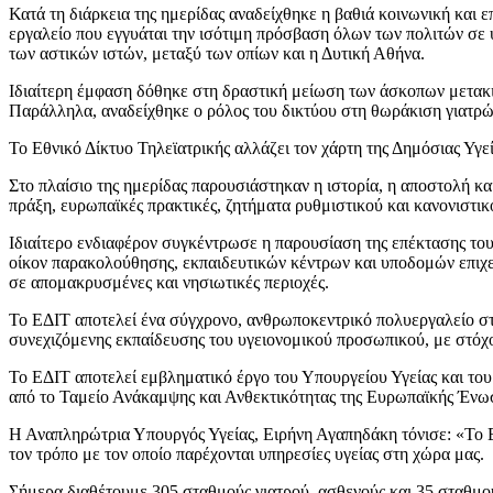
Κατά τη διάρκεια της ημερίδας αναδείχθηκε η βαθιά κοινωνική και
εργαλείο που εγγυάται την ισότιμη πρόσβαση όλων των πολιτών σε 
των αστικών ιστών, μεταξύ των οπίων και η Δυτική Αθήνα.
Ιδιαίτερη έμφαση δόθηκε στη δραστική μείωση των άσκοπων μετακ
Παράλληλα, αναδείχθηκε ο ρόλος του δικτύου στη θωράκιση γιατρ
Το Εθνικό Δίκτυο Τηλεϊατρικής αλλάζει τον χάρτη της Δημόσιας Υγε
Στο πλαίσιο της ημερίδας παρουσιάστηκαν η ιστορία, η αποστολή και
πράξη, ευρωπαϊκές πρακτικές, ζητήματα ρυθμιστικού και κανονιστικο
Ιδιαίτερο ενδιαφέρον συγκέντρωσε η παρουσίαση της επέκτασης το
οίκον παρακολούθησης, εκπαιδευτικών κέντρων και υποδομών επιχει
σε απομακρυσμένες και νησιωτικές περιοχές.
Το ΕΔΙΤ αποτελεί ένα σύγχρονο, ανθρωποκεντρικό πολυεργαλείο στ
συνεχιζόμενης εκπαίδευσης του υγειονομικού προσωπικού, με στόχο 
Το ΕΔΙΤ αποτελεί εμβληματικό έργο του Υπουργείου Υγείας και το
από το Ταμείο Ανάκαμψης και Ανθεκτικότητας της Ευρωπαϊκής Ένω
Η Αναπληρώτρια Υπουργός Υγείας, Ειρήνη Αγαπηδάκη τόνισε: «Το Εθ
τον τρόπο με τον οποίο παρέχονται υπηρεσίες υγείας στη χώρα μας.
Σήμερα διαθέτουμε 305 σταθμούς γιατρού–ασθενούς και 35 σταθμούς