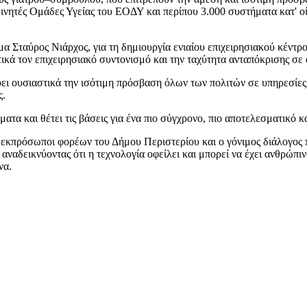
ητές Ομάδες Υγείας του ΕΟΔΥ και περίπου 3.000 συστήματα κατ' οίκο
 Σταύρος Νιάρχος, για τη δημιουργία ενιαίου επιχειρησιακού κέντρου
τικά τον επιχειρησιακό συντονισμό και την ταχύτητα ανταπόκρισης σε
χύει ουσιαστικά την ισότιμη πρόσβαση όλων των πολιτών σε υπηρεσίε
ς.
τα και θέτει τις βάσεις για ένα πιο σύγχρονο, πιο αποτελεσματικό κ
εκπρόσωποι φορέων του Δήμου Περιστερίου και ο γόνιμος διάλογος π
, αναδεικνύοντας ότι η τεχνολογία οφείλει και μπορεί να έχει ανθρώ
να.