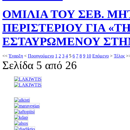
ΟΜΙΛΙΑ ΤΟΥ ΣΕΒ. Μ
ΠΕΡΙΣΤΕΡΙΟΥ ΓΙΑ «Τ
ΕΣΤΑΥΡΩΜΕΝΟΥ ΣΤΗΝ
<<
Έναρξη
<
Προηγούμενο
1
2
3
4
5
6
7
8
9
10
Επόμενο
>
Τέλος
>
Σελίδα 5 από 26