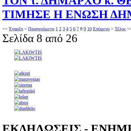
ΤΟΝ τ. ΔΗΜΑΡΧΟ κ. 
ΤΙΜΗΣΕ Η ΕΝΩΣΗ ΔΗ
<<
Έναρξη
<
Προηγούμενο
1
2
3
4
5
6
7
8
9
10
Επόμενο
>
Τέλος
>
Σελίδα 8 από 26
ΕΚΔΗΛΩΣΕΙΣ - ΕΝΗΜ