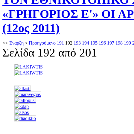
«ΓΡΗΓΟΡΙΟΣ Ε'» ΟΙ 
(12ος 2011)
<<
Έναρξη
<
Προηγούμενο
191
192
193
194
195
196
197
198
199
Σελίδα 192 από 201