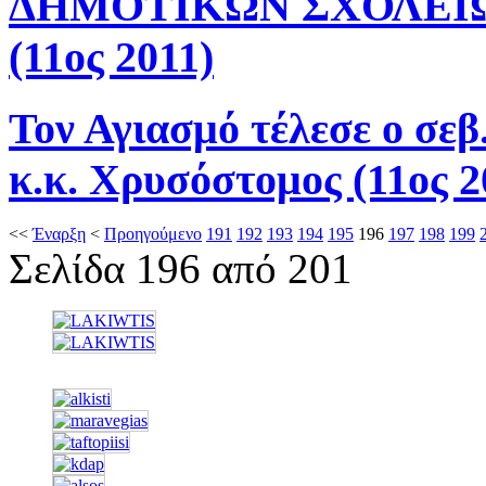
ΔΗΜΟΤΙΚΩΝ ΣΧΟΛΕΙΩ
(11ος 2011)
Τον Αγιασμό τέλεσε ο σε
κ.κ. Χρυσόστομος (11ος 2
<<
Έναρξη
<
Προηγούμενο
191
192
193
194
195
196
197
198
199
Σελίδα 196 από 201